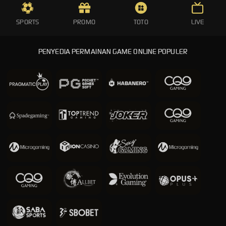
LIVECHAT
SPORTS
PROMO
TOTO
LIVE
DOWNLOAD APK
PENYEDIA PERMAINAN GAME ONLINE POPULER