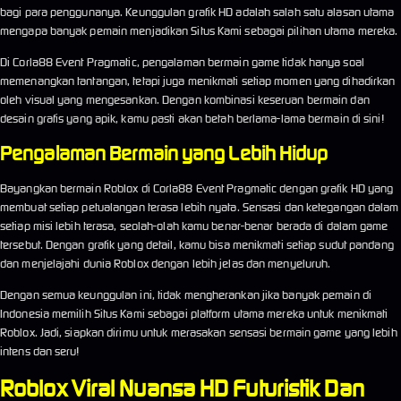
bagi para penggunanya. Keunggulan grafik HD adalah salah satu alasan utama
mengapa banyak pemain menjadikan Situs Kami sebagai pilihan utama mereka.
Di Corla88 Event Pragmatic, pengalaman bermain game tidak hanya soal
memenangkan tantangan, tetapi juga menikmati setiap momen yang dihadirkan
oleh visual yang mengesankan. Dengan kombinasi keseruan bermain dan
desain grafis yang apik, kamu pasti akan betah berlama-lama bermain di sini!
Pengalaman Bermain yang Lebih Hidup
Bayangkan bermain Roblox di Corla88 Event Pragmatic dengan grafik HD yang
membuat setiap petualangan terasa lebih nyata. Sensasi dan ketegangan dalam
setiap misi lebih terasa, seolah-olah kamu benar-benar berada di dalam game
tersebut. Dengan grafik yang detail, kamu bisa menikmati setiap sudut pandang
dan menjelajahi dunia Roblox dengan lebih jelas dan menyeluruh.
Dengan semua keunggulan ini, tidak mengherankan jika banyak pemain di
Indonesia memilih Situs Kami sebagai platform utama mereka untuk menikmati
Roblox. Jadi, siapkan dirimu untuk merasakan sensasi bermain game yang lebih
intens dan seru!
Roblox Viral Nuansa HD Futuristik Dan