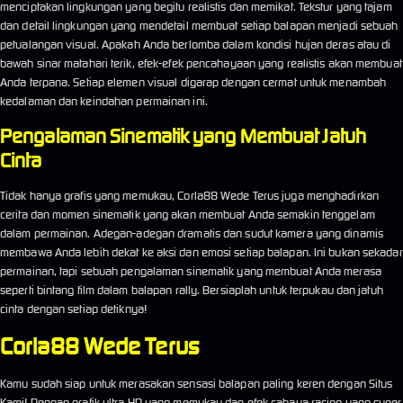
menciptakan lingkungan yang begitu realistis dan memikat. Tekstur yang tajam
dan detail lingkungan yang mendetail membuat setiap balapan menjadi sebuah
petualangan visual. Apakah Anda berlomba dalam kondisi hujan deras atau di
bawah sinar matahari terik, efek-efek pencahayaan yang realistis akan membuat
Anda terpana. Setiap elemen visual digarap dengan cermat untuk menambah
kedalaman dan keindahan permainan ini.
Pengalaman Sinematik yang Membuat Jatuh
Cinta
Tidak hanya grafis yang memukau, Corla88 Wede Terus juga menghadirkan
cerita dan momen sinematik yang akan membuat Anda semakin tenggelam
dalam permainan. Adegan-adegan dramatis dan sudut kamera yang dinamis
membawa Anda lebih dekat ke aksi dan emosi setiap balapan. Ini bukan sekadar
permainan, tapi sebuah pengalaman sinematik yang membuat Anda merasa
seperti bintang film dalam balapan rally. Bersiaplah untuk terpukau dan jatuh
cinta dengan setiap detiknya!
Corla88 Wede Terus
Kamu sudah siap untuk merasakan sensasi balapan paling keren dengan Situs
Kami! Dengan grafik ultra HD yang memukau dan efek cahaya racing yang super