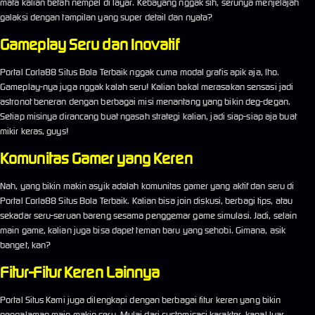
mata kalian betah nempel di layar. Kebayang nggak sih, serunya menjelajah
galaksi dengan tampilan yang super detail dan nyata?
Gameplay Seru dan Inovatif
Portal Corla88 Situs Bola Terbaik nggak cuma modal grafis apik aja, lho.
Gameplay-nya juga nggak kalah seru! Kalian bakal merasakan sensasi jadi
astronot beneran dengan berbagai misi menantang yang bikin deg-degan.
Setiap misinya dirancang buat ngasah strategi kalian, jadi siap-siap aja buat
mikir keras, guys!
Komunitas Gamer yang Keren
Nah, yang bikin makin asyik adalah komunitas gamer yang aktif dan seru di
Portal Corla88 Situs Bola Terbaik. Kalian bisa join diskusi, berbagi tips, atau
sekadar seru-seruan bareng sesama penggemar game simulasi. Jadi, selain
main game, kalian juga bisa dapet teman baru yang sehobi. Gimana, asik
banget, kan?
Fitur-Fitur Keren Lainnya
Portal Situs Kami juga dilengkapi dengan berbagai fitur keren yang bikin
pengalaman main makin seru. Mulai dari customisasi karakter, kapal luar