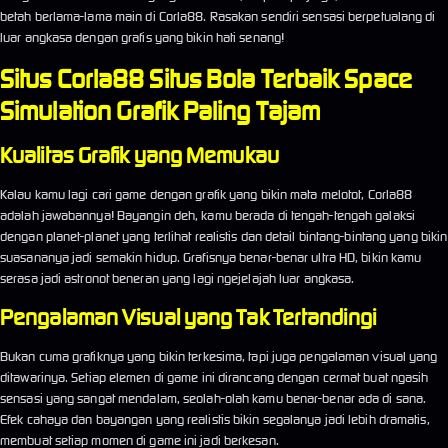
betah berlama-lama main di Corla88. Rasakan sendiri sensasi berpetualang di
luar angkasa dengan grafis yang bikin hati senang!
Situs Corla88 Situs Bola Terbaik Space
Simulation Grafik Paling Tajam
Kualitas Grafik yang Memukau
Kalau kamu lagi cari game dengan grafik yang bikin mata melotot, Corla88
adalah jawabannya! Bayangin deh, kamu berada di tengah-tengah galaksi
dengan planet-planet yang terlihat realistis dan detail bintang-bintang yang bikin
suasananya jadi semakin hidup. Grafisnya benar-benar ultra HD, bikin kamu
serasa jadi astronot beneran yang lagi ngejelajah luar angkasa.
Pengalaman Visual yang Tak Tertandingi
Bukan cuma grafiknya yang bikin terkesima, tapi juga pengalaman visual yang
ditawarinya. Setiap elemen di game ini dirancang dengan cermat buat ngasih
sensasi yang sangat mendalam, seolah-olah kamu benar-benar ada di sana.
Efek cahaya dan bayangan yang realistis bikin segalanya jadi lebih dramatis,
membuat setiap momen di game ini jadi berkesan.