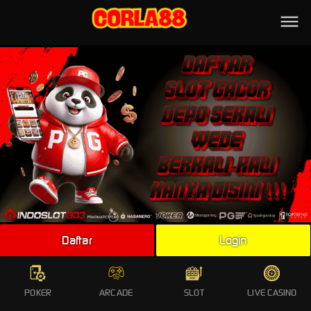
HOME
POKER
ARCADE
SLOT ONLINE
LIVE CASINO
SPORTS
PROMO
TOTO
Daftar
Login
LIVE
WHATSAPP
POKER
ARCADE
SLOT
LIVE CASINO
TELEGRAM