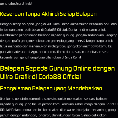
yang dihadapi di trek!
Keseruan Tanpa Akhir di Setiap Balapan
Dengan setiap balapan yang diikuti, kamu akan menemukan keseruan baru dan
tantangan yang lebih besar di Corla88 Official. Dunia ini dirancang untuk
memberikan pengalaman balapan sepeda gunung yang tak terlupakan, lengkap
dengan grafik yang memukau dan gameplay yang imersif. Jangan ragu untuk
terus mencoba dan menemukan strategi baru yang akan membawa kamu ke
puncak leaderboard. Ayo, pacu adrenalinmu dan rasakan kebebasan serta
kegembiraan yang hanya bisa ditemukan di Situs Kami!
Balapan Sepeda Gunung Online dengan
Ultra Grafik di Corla88 Official
Pengalaman Balapan yang Mendebarkan
Jika kamu pencinta adrenalin, siap-siap untuk merasakan sensasi balapan
sepeda gunung yang belum pernah kamu rasakan sebelumnya dengan Corla88
Official! Dalam permainan ini, kamu akan dibawa ke jalur-jalur menantang yang
penuh dengan rintangan, loncatan, dan tikungan tajam. Setiap detik akan