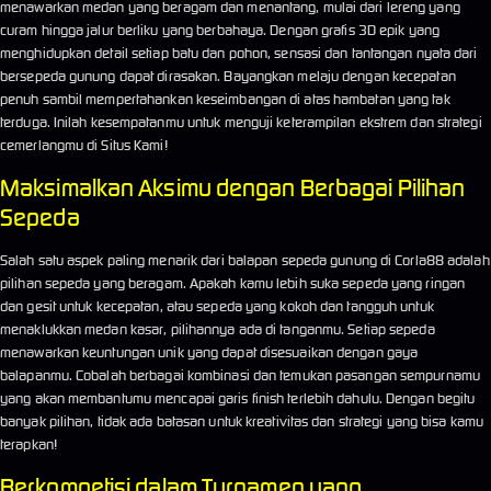
menawarkan medan yang beragam dan menantang, mulai dari lereng yang
curam hingga jalur berliku yang berbahaya. Dengan grafis 3D epik yang
menghidupkan detail setiap batu dan pohon, sensasi dan tantangan nyata dari
bersepeda gunung dapat dirasakan. Bayangkan melaju dengan kecepatan
penuh sambil mempertahankan keseimbangan di atas hambatan yang tak
terduga. Inilah kesempatanmu untuk menguji keterampilan ekstrem dan strategi
cemerlangmu di Situs Kami!
Maksimalkan Aksimu dengan Berbagai Pilihan
Sepeda
Salah satu aspek paling menarik dari balapan sepeda gunung di Corla88 adalah
pilihan sepeda yang beragam. Apakah kamu lebih suka sepeda yang ringan
dan gesit untuk kecepatan, atau sepeda yang kokoh dan tangguh untuk
menaklukkan medan kasar, pilihannya ada di tanganmu. Setiap sepeda
menawarkan keuntungan unik yang dapat disesuaikan dengan gaya
balapanmu. Cobalah berbagai kombinasi dan temukan pasangan sempurnamu
yang akan membantumu mencapai garis finish terlebih dahulu. Dengan begitu
banyak pilihan, tidak ada batasan untuk kreativitas dan strategi yang bisa kamu
terapkan!
Berkompetisi dalam Turnamen yang