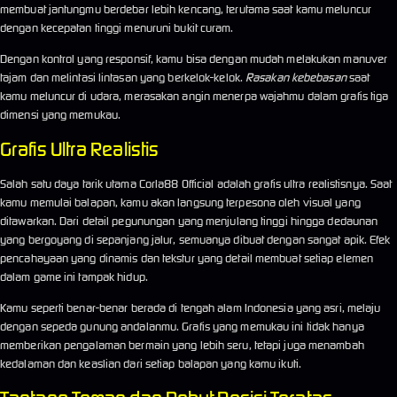
membuat jantungmu berdebar lebih kencang, terutama saat kamu meluncur
dengan kecepatan tinggi menuruni bukit curam.
Dengan kontrol yang responsif, kamu bisa dengan mudah melakukan manuver
tajam dan melintasi lintasan yang berkelok-kelok.
Rasakan kebebasan
saat
kamu meluncur di udara, merasakan angin menerpa wajahmu dalam grafis tiga
dimensi yang memukau.
Grafis Ultra Realistis
Salah satu daya tarik utama Corla88 Official adalah grafis ultra realistisnya. Saat
kamu memulai balapan, kamu akan langsung terpesona oleh visual yang
ditawarkan. Dari detail pegunungan yang menjulang tinggi hingga dedaunan
yang bergoyang di sepanjang jalur, semuanya dibuat dengan sangat apik. Efek
pencahayaan yang dinamis dan tekstur yang detail membuat setiap elemen
dalam game ini tampak hidup.
Kamu seperti benar-benar berada di tengah alam Indonesia yang asri, melaju
dengan sepeda gunung andalanmu. Grafis yang memukau ini tidak hanya
memberikan pengalaman bermain yang lebih seru, tetapi juga menambah
kedalaman dan keaslian dari setiap balapan yang kamu ikuti.