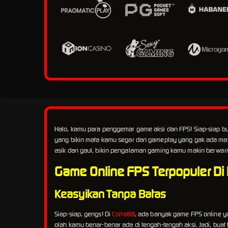
Halo, kamu para penggemar game aksi dan FPS! Siap-siap bua
yang bikin mata kamu segar dan gameplay yang gak ada matin
asik dan gaul, bikin pengalaman gaming kamu makin berwarn
Game Online FPS Terpopuler Di 
Keasyikan Tanpa Batas
Siap-siap, gengs! Di
Corla88
, ada banyak game FPS online ya
olah kamu benar-benar ada di tengah-tengah aksi. Jadi, bua