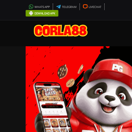
WHATSAPP
TELEGRAM
LIVECHAT
DOWNLOAD APK