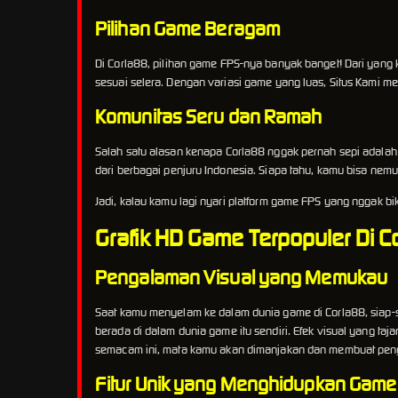
Pilihan Game Beragam
Di Corla88, pilihan game FPS-nya banyak banget! Dari yang k
sesuai selera. Dengan variasi game yang luas, Situs Kami
Komunitas Seru dan Ramah
Salah satu alasan kenapa Corla88 nggak pernah sepi adalah 
dari berbagai penjuru Indonesia. Siapa tahu, kamu bisa nemu
Jadi, kalau kamu lagi nyari platform game FPS yang nggak b
Grafik HD Game Terpopuler Di C
Pengalaman Visual yang Memukau
Saat kamu menyelam ke dalam dunia game di Corla88, siap-s
berada di dalam dunia game itu sendiri. Efek visual yang t
semacam ini, mata kamu akan dimanjakan dan membuat peng
Fitur Unik yang Menghidupkan Game