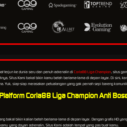
t terjun ke dunia seru dan penuh adrenalin di
Corla88 Liga Champion
, situs ga
ya, Situs Kami bakal bikin kamu betah berlama-lama di depan layar. Di sini, 
a. Yuk, siap-siap merasakan petualangan yang gak pernah sepi bareng komunitas
Platform Corla88 Liga Champion Anti Bos
ng bakal bikin kalian betah berlama-lama di depan layar. Dengan grafis HD ya
t kamu yang doyan adrenalin, Situs Kami adalah tempat yang pas buat kamu.