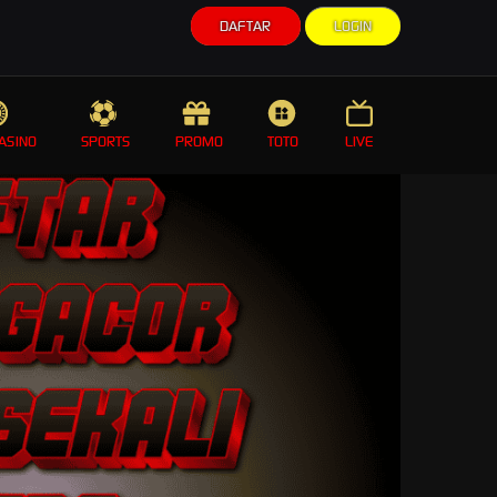
DAFTAR
LOGIN
CASINO
SPORTS
PROMO
TOTO
LIVE