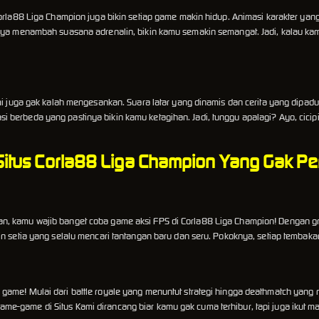
i Corla88 Liga Champion juga bikin setiap game makin hidup. Animasi karakter 
ahaya menambah suasana adrenalin, bikin kamu semakin semangat. Jadi, kalau ka
Kami juga gak kalah mengesankan. Suara latar yang dinamis dan cerita yang dipa
i berbeda yang pastinya bikin kamu ketagihan. Jadi, tunggu apalagi? Ayo, cici
itus Corla88 Liga Champion Yang Gak Pe
an, kamu wajib banget coba game aksi FPS di Corla88 Liga Champion! Dengan gr
ain setia yang selalu mencari tantangan baru dan seru. Pokoknya, setiap tembaka
 game! Mulai dari battle royale yang menuntut strategi hingga deathmatch yan
me-game di Situs Kami dirancang biar kamu gak cuma terhibur, tapi juga ikut 