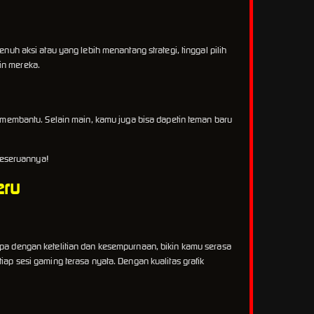
uh aksi atau yang lebih menantang strategi, tinggal pilih
in mereka.
 membantu. Selain main, kamu juga bisa dapetin teman baru
keseruannya!
eru
pa dengan ketelitian dan kesempurnaan, bikin kamu serasa
p sesi gaming terasa nyata. Dengan kualitas grafik