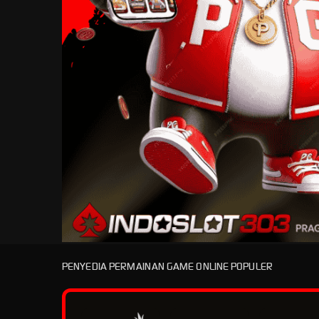
PENYEDIA PERMAINAN GAME ONLINE POPULER