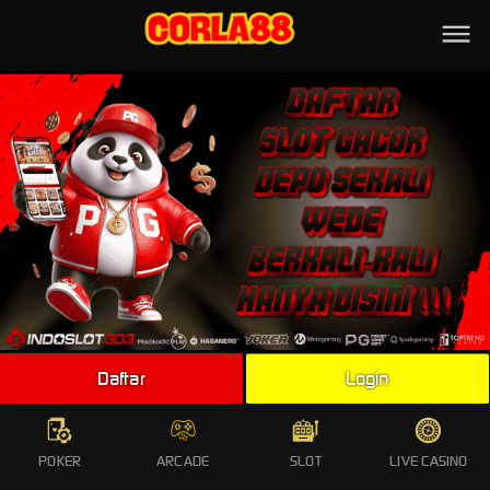
HOME
POKER
ARCADE
SLOT ONLINE
LIVE CASINO
SPORTS
PROMO
TOTO
Daftar
Login
LIVE
WHATSAPP
POKER
ARCADE
SLOT
LIVE CASINO
TELEGRAM