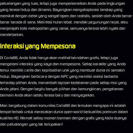
petualangan yang luas, tetapi juga memperkenalkan Anda pada lingkungan
yang terasa hidup dan dinamis. Bayangkan mengeksplorasi lanskap yang
memikat dengan detail yang sangat tajam dan realistis, seolah-olah Anda benar-
benar berada di sana. Melintasi hutan lebat, mendaki pegunungan terjal, atau
menjelajahi kota metropolitan yang ramai, semuanya terasa lebih nyata dan
mendebarkan.
Interaksi yang Mempesona
Di Corla88, Anda tidak hanya akan melihat keindahan grafis, tetapi juga
mengalami interaksi yang kaya dan mempesona. Setiap karakter yang Anda
temui memiliki cerita dan kepribadian unik yang membuat dunia ini semakin
hidup. Bayangkan berbicara dengan NPC yang memiliki reaksi berbeda
terhadap pilihan Anda, menambah lapisan kedalaman pada setiap misi yang
Anda jalani. Dengan begitu banyak pilihan dan kemungkinan, pengalaman
bermain Anda akan selalu terasa baru dan menyegarkan.
Mari bergabung dalam komunitas Corla88 dan temukan mengapa ini adalah
tempat terbaik untuk merasakan dunia open-world berkualitas premium dalam
kualitas HD. Nikmati setiap momen bermain dengan grafis yang tiada duanya
dan petualangan yang tak terlupakan!