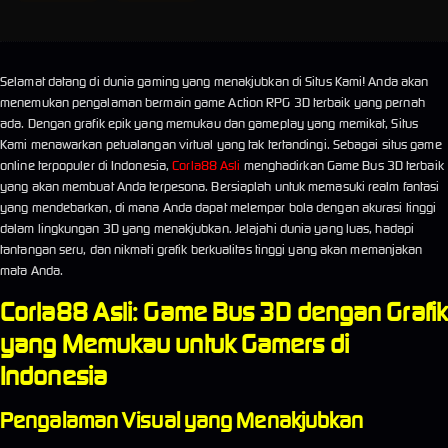
Selamat datang di dunia gaming yang menakjubkan di Situs Kami! Anda akan
menemukan pengalaman bermain game Action RPG 3D terbaik yang pernah
ada. Dengan grafik epik yang memukau dan gameplay yang memikat, Situs
Kami menawarkan petualangan virtual yang tak tertandingi. Sebagai situs game
online terpopuler di Indonesia,
Corla88 Asli
menghadirkan Game Bus 3D terbaik
yang akan membuat Anda terpesona. Bersiaplah untuk memasuki realm fantasi
yang mendebarkan, di mana Anda dapat melempar bola dengan akurasi tinggi
dalam lingkungan 3D yang menakjubkan. Jelajahi dunia yang luas, hadapi
tantangan seru, dan nikmati grafik berkualitas tinggi yang akan memanjakan
mata Anda.
Corla88 Asli: Game Bus 3D dengan Grafik
yang Memukau untuk Gamers di
Indonesia
Pengalaman Visual yang Menakjubkan