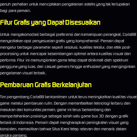
penuh perhatian untuk menciptakan pengalaman estetis yang tak terlupakan
bagi para pemain.
Fitur Grafis yang Dapat Disesuaikan
Untuk mengakomodasi berbagai preferensi dan kemampuan perangkat, Corla88
menyediakan opsi penyesuaian grafis yang komprehensif. Pemain dapat
mengatur berbagai parameter seperti resolusi, kualitas tekstur, dan efek post-
processing untuk mencapai keseimbangan optimal antara kualitas visual dan
performa. Fitur ini memungkinkan game tetap dapat dinikmati oleh spektrum
pengguna yang luas, dari casual gamers hingga enthusiast yang menginginkan
pengalaman visual terbaik.
Pembaruan Grafis Berkelanjutan
Tim pengembang Corla88 berkomitmen untuk terus meningkatkan kualitas visual
game melalui pembaruan rutin. Dengan memanfaatkan teknologi terbaru dan
masukan dari komunitas pemain, game ini terus berkembang dan
mempertahankan posisinya sebagai salah satu game bus 3D dengan grafik
terbaik di Indonesia. Pemain dapat mengharapkan peningkatan visual yang
konsisten, memastikan bahwa Situs Kami tetap relevan dan menarik dalam
jangka panjang.