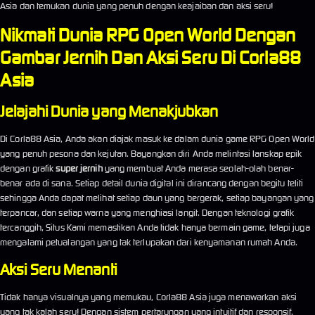
Asia dan temukan dunia yang penuh dengan keajaiban dan aksi seru!
Nikmati Dunia RPG Open World Dengan
Gambar Jernih Dan Aksi Seru Di Corla88
Asia
Jelajahi Dunia yang Menakjubkan
Di Corla88 Asia, Anda akan diajak masuk ke dalam dunia game RPG Open World
yang penuh pesona dan kejutan. Bayangkan diri Anda melintasi lanskap epik
dengan grafik
super jernih
yang membuat Anda merasa seolah-olah benar-
benar ada di sana. Setiap detail dunia digital ini dirancang dengan begitu teliti
sehingga Anda dapat melihat setiap daun yang bergerak, setiap bayangan yang
terpancar, dan setiap warna yang menghiasi langit. Dengan teknologi grafik
tercanggih, Situs Kami memastikan Anda tidak hanya bermain game, tetapi juga
mengalami petualangan yang tak terlupakan dari kenyamanan rumah Anda.
Aksi Seru Menanti
Tidak hanya visualnya yang memukau, Corla88 Asia juga menawarkan aksi
yang tak kalah seru! Dengan sistem pertarungan yang intuitif dan responsif,