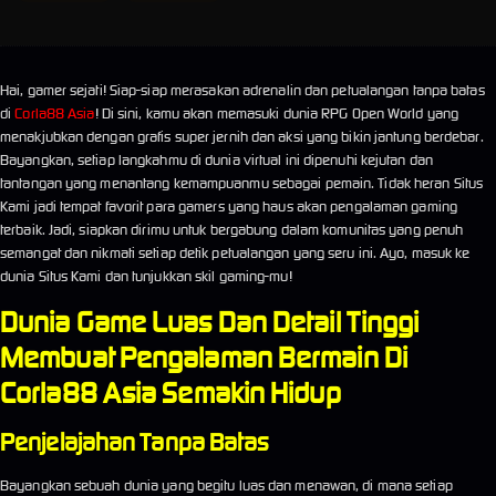
Hai, gamer sejati! Siap-siap merasakan adrenalin dan petualangan tanpa batas
di
Corla88 Asia
! Di sini, kamu akan memasuki dunia RPG Open World yang
menakjubkan dengan grafis super jernih dan aksi yang bikin jantung berdebar.
Bayangkan, setiap langkahmu di dunia virtual ini dipenuhi kejutan dan
tantangan yang menantang kemampuanmu sebagai pemain. Tidak heran Situs
Kami jadi tempat favorit para gamers yang haus akan pengalaman gaming
terbaik. Jadi, siapkan dirimu untuk bergabung dalam komunitas yang penuh
semangat dan nikmati setiap detik petualangan yang seru ini. Ayo, masuk ke
dunia Situs Kami dan tunjukkan skil gaming-mu!
Dunia Game Luas Dan Detail Tinggi
Membuat Pengalaman Bermain Di
Corla88 Asia Semakin Hidup
Penjelajahan Tanpa Batas
Bayangkan sebuah dunia yang begitu luas dan menawan, di mana setiap