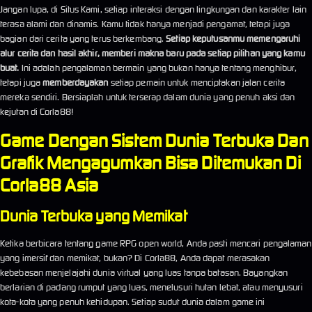
Jangan lupa, di Situs Kami, setiap interaksi dengan lingkungan dan karakter lain
terasa alami dan dinamis. Kamu tidak hanya menjadi pengamat, tetapi juga
bagian dari cerita yang terus berkembang.
Setiap keputusanmu memengaruhi
alur cerita dan hasil akhir, memberi makna baru pada setiap pilihan yang kamu
buat.
Ini adalah pengalaman bermain yang bukan hanya tentang menghibur,
tetapi juga
memberdayakan
setiap pemain untuk menciptakan jalan cerita
mereka sendiri. Bersiaplah untuk terserap dalam dunia yang penuh aksi dan
kejutan di Corla88!
Game Dengan Sistem Dunia Terbuka Dan
Grafik Mengagumkan Bisa Ditemukan Di
Corla88 Asia
Dunia Terbuka yang Memikat
Ketika berbicara tentang game RPG open world, Anda pasti mencari pengalaman
yang imersif dan memikat, bukan? Di Corla88, Anda dapat merasakan
kebebasan menjelajahi dunia virtual yang luas tanpa batasan. Bayangkan
berlarian di padang rumput yang luas, menelusuri hutan lebat, atau menyusuri
kota-kota yang penuh kehidupan. Setiap sudut dunia dalam game ini