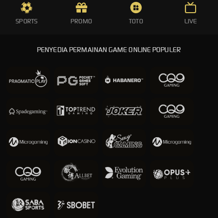
LIVECHAT
SPORTS
PROMO
TOTO
LIVE
DOWNLOAD APK
PENYEDIA PERMAINAN GAME ONLINE POPULER